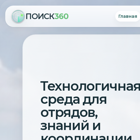
ПОИСК
360
Главная
Технологична
среда для
отрядов,
знаний и
координации