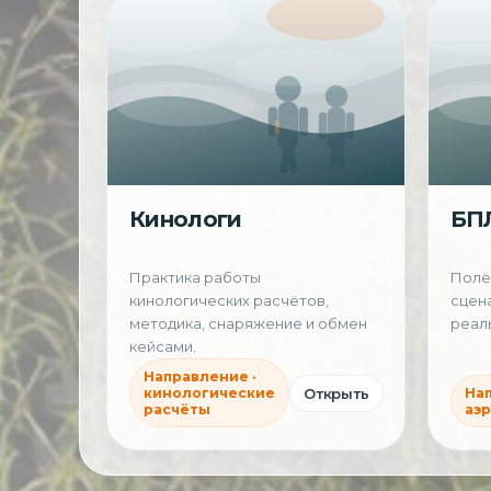
Кинологи
БП
Практика работы
Полёт
кинологических расчётов,
сцен
методика, снаряжение и обмен
реаль
кейсами.
Направление ·
Открыть
кинологические
Нап
расчёты
аэ