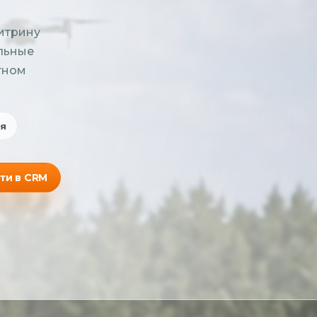
итрину
ильные
тном
я
ти в CRM