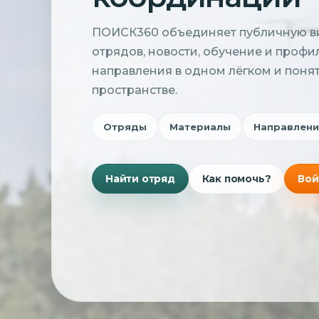
ПОИСК360 объединяет публичную в
отрядов, новости, обучение и проф
направления в одном лёгком и поня
пространстве.
Отряды
Материалы
Направлени
Найти отряд
Как помочь?
Вой