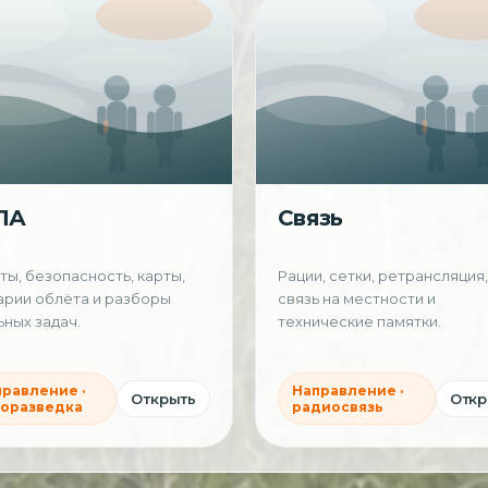
ЛА
Связь
ы, безопасность, карты,
Рации, сетки, ретрансляция,
арии облёта и разборы
связь на местности и
ных задач.
технические памятки.
равление ·
Направление ·
Открыть
Откр
роразведка
радиосвязь